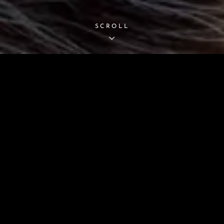
SCROLL
MAROUT
Des Idées À Germer…