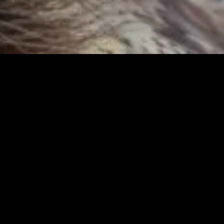
Search
Search
for: