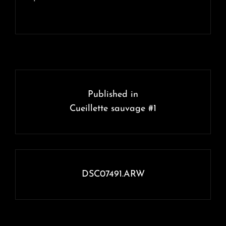
Navigation
de
Published in
l’article
Cueillette sauvage #1
DSC07491.ARW