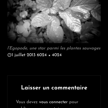
l’Egopode, une star parmi les plantes sauvages
POSTED
1 juillet 2013
6024 × 4024
ON
FULL
SIZE
Laisser un commentaire
Vous devez
vous connecter
pour