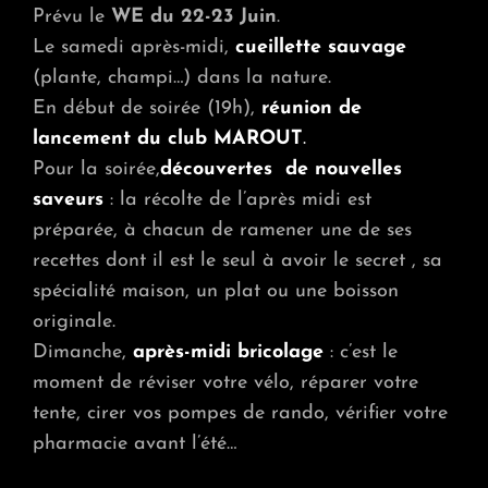
SAUVA
Prévu le
WE du 22-23 Juin
.
LANC
Le samedi après-midi,
cueillette sauvage
DU
CLUB
(plante, champi…) dans la nature.
ET
En début de soirée (19h),
réunion de
BRIC
lancement du club MAROUT
.
Pour la soirée,
découvertes de nouvelles
saveurs
: la récolte de l’après midi est
préparée, à chacun de ramener une de ses
recettes dont il est le seul à avoir le secret , sa
spécialité maison, un plat ou une boisson
originale.
Dimanche,
après-midi bricolage
: c’est le
moment de réviser votre vélo, réparer votre
tente, cirer vos pompes de rando, vérifier votre
pharmacie avant l’été…