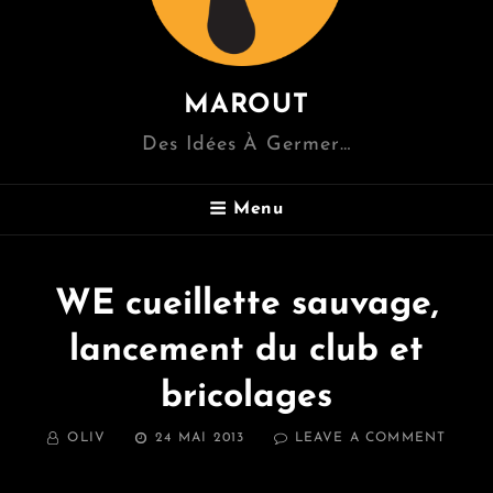
MAROUT
Des Idées À Germer…
Menu
WE cueillette sauvage,
lancement du club et
bricolages
BY
POSTED
ON
OLIV
24 MAI 2013
LEAVE A COMMENT
ON
WE
CUEIL