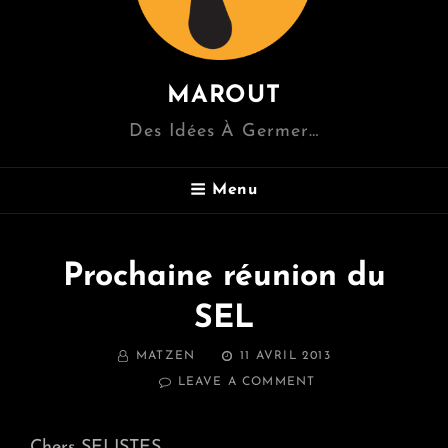
MAROUT
Des Idées À Germer…
Menu
Prochaine réunion du
SEL
BY
POSTED
MATZEN
11 AVRIL 2013
ON
ON
LEAVE A COMMENT
PROCHAINE
RÉUNION
DU
Chers SELISTES,