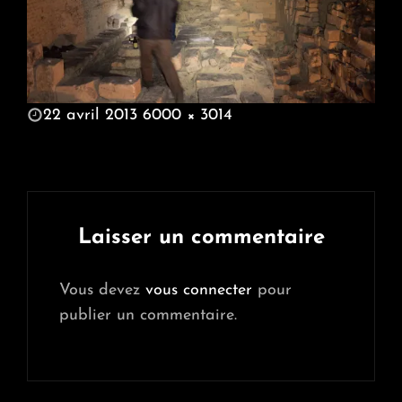
POSTED
22 avril 2013
6000 × 3014
ON
FULL
SIZE
Laisser un commentaire
Vous devez
vous connecter
pour
publier un commentaire.