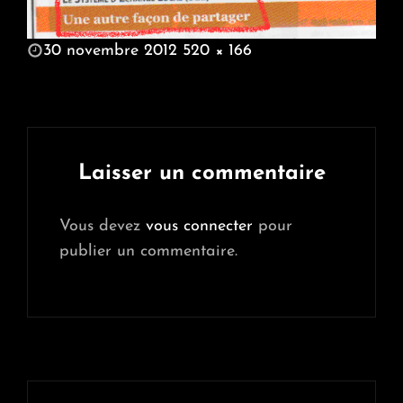
POSTED
30 novembre 2012
520 × 166
ON
FULL
SIZE
Laisser un commentaire
Vous devez
vous connecter
pour
publier un commentaire.
Navigation