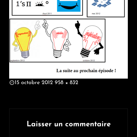
POSTED
15 octobre 2012
958 × 832
ON
FULL
SIZE
Laisser un commentaire