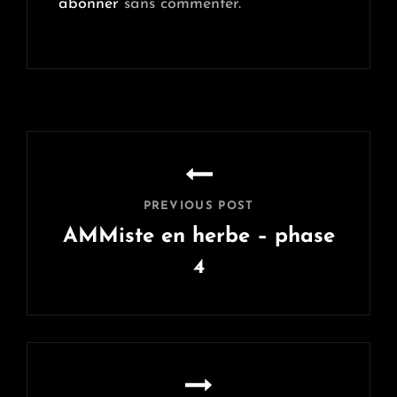
abonner
sans commenter.
Navigation
de
l’article
PREVIOUS POST
AMMiste en herbe – phase
4
Previous
Post