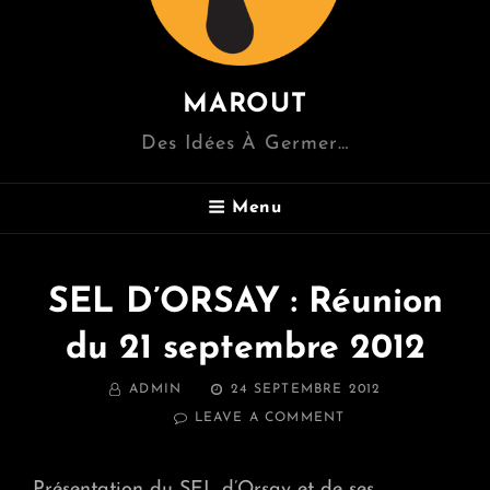
MAROUT
Des Idées À Germer…
Menu
SEL D’ORSAY : Réunion
du 21 septembre 2012
BY
POSTED
ADMIN
24 SEPTEMBRE 2012
ON
ON
LEAVE A COMMENT
SEL
D’ORSAY
:
Présentation du SEL d’Orsay et de ses