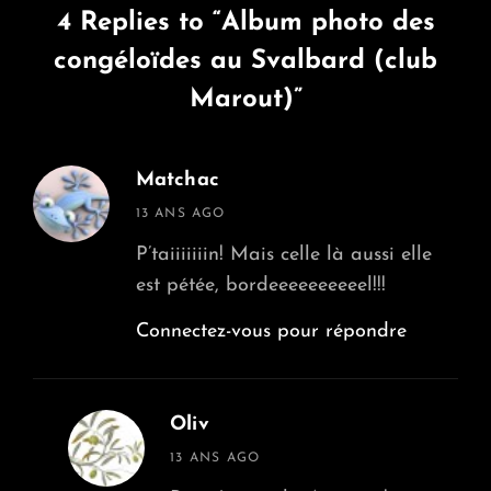
4 Replies to “Album photo des
congéloïdes au Svalbard (club
Marout)”
Matchac
says:
13 ANS AGO
P’taiiiiiiin! Mais celle là aussi elle
est pétée, bordeeeeeeeeeel!!!
Connectez-vous pour répondre
Oliv
says:
13 ANS AGO