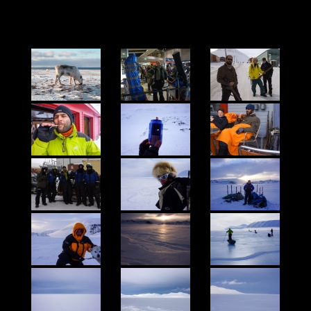
PHOTO
DES
CONGÉLOÏDES
AU
SVALBARD
(CLUB
MAROUT)