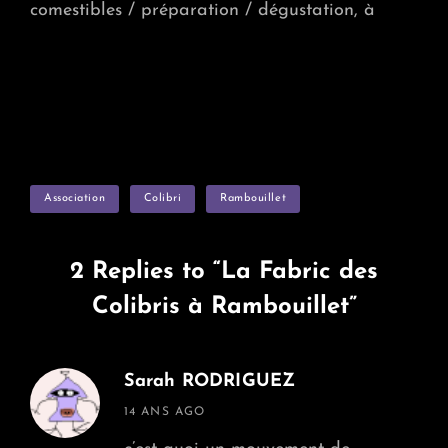
comestibles / préparation / dégustation, à
TAGS
Association
Colibri
Rambouillet
2 Replies to “La Fabric des
Colibris à Rambouillet”
Sarah RODRIGUEZ
says:
14 ANS AGO