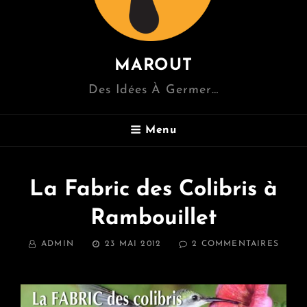
MAROUT
Des Idées À Germer…
Menu
La Fabric des Colibris à
Rambouillet
BY
POSTED
SUR
ADMIN
23 MAI 2012
2 COMMENTAIRES
ON
LA
FABRI
DES
COLIB