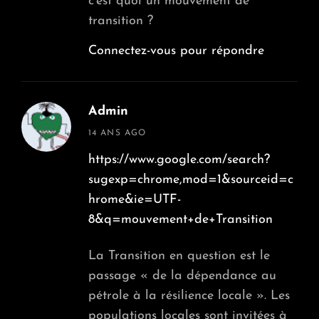
c’est quoi un mouvement de
transition ?
Connectez-vous pour répondre
Admin
says:
14 ANS AGO
https://www.google.com/search?
sugexp=chrome,mod=1&sourceid=c
hrome&ie=UTF-
8&q=mouvement+de+Transition
La Transition en question est le
passage « de la dépendance au
pétrole à la résilience locale ». Les
populations locales sont invitées à