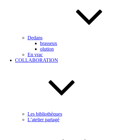
Dedans
brasseux
olution
En vrac
COLLABORATION
Les bibliothèques
L’atelier partagé