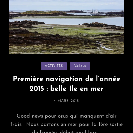
Categories
ACTIVITÉS
Voileux
Première navigation de l’année
2015 : belle Ile en mer
POSTED
4 MARS 2015
ON
Good news pour ceux qui manquent d’air
frais! Nous partons en mer pour la 1ère sortie
de l’année, début avril lors …