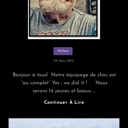
Categories
Voileux
Posted
29 Mars 2015
On
Bonjour à tous! Notre équipage de choc est
‘‘au complet’’ Yes : we did it ! Nous
serons 14 jeunes et beaux …
Continuer À Lire